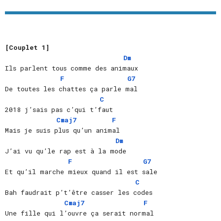
[Couplet 1]
Dm
Ils parlent tous comme des animaux
 F
G7
De toutes les chattes ça parle mal
C
2018 j’sais pas c’qui t’faut
  Cmaj7
F
Mais je suis plus qu’un animal
Dm
J’ai vu qu’le rap est à la mode
F 
G7
Et qu’il marche mieux quand il est sale
C
Bah faudrait p’t’être casser les codes
    Cmaj7
F
Une fille qui l’ouvre ça serait normal