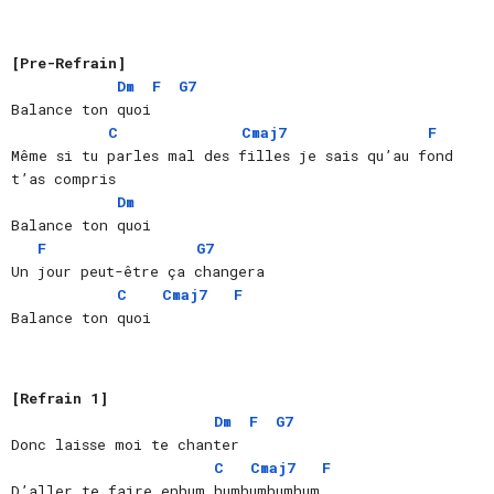
[Pre-Refrain]
Dm
F
G7
Balance ton quoi
C
Cmaj7
F
Même si tu parles mal des filles je sais qu’au fond 
t’as compris
Dm
Balance ton quoi
F
G7
Un jour peut-être ça changera
C
Cmaj7 
F
Balance ton quoi
[Refrain 1]
Dm
F
G7
Donc laisse moi te chanter
C
Cmaj7
F
D’aller te faire enhum humhumhumhum