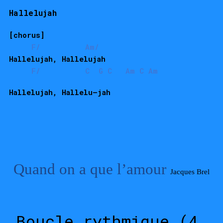
Hallelujah
[chorus]
     F/          Am/
Hallelujah, Hallelujah
     F/          C  G C   Am C Am 
Hallelujah, Hallelu—jah
Quand on a que l’amour
Jacques Brel
Boucle rythmique (4 