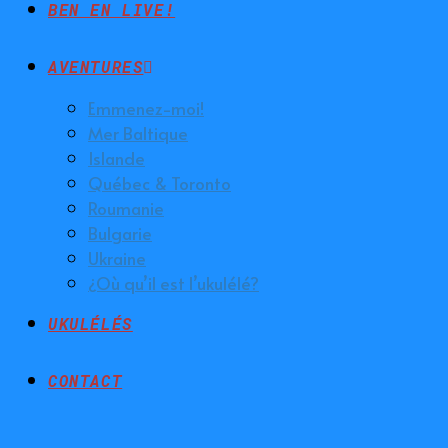
BEN EN LIVE!
AVENTURES
Emmenez-moi!
Mer Baltique
Islande
Québec & Toronto
Roumanie
Bulgarie
Ukraine
¿Où qu’il est l’ukulélé?
UKULÉLÉS
CONTACT