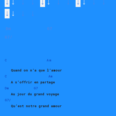
↓
↓
 ↓ ↓ 
↓
↓
 ↓ ↓ 
↓
↓
 ↓ ↓ 
↓
↓
 ↓ ↓
Dm              G7           
G7/                         
C
Am
 Quand on n’a que l’amour
C
Am
   A s’offrir en partage
Dm 
G7
   Au jour du grand voyage
G7/
   Qu’est notre grand amour