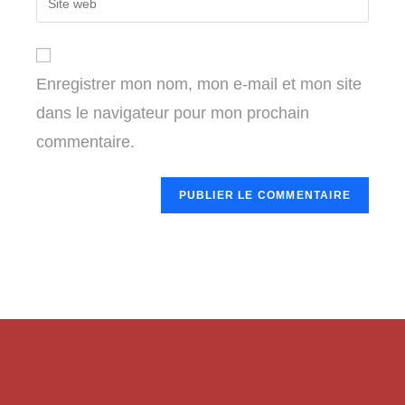
to
address
your
comment
to
website
comment
URL
Enregistrer mon nom, mon e-mail et mon site
(optional)
dans le navigateur pour mon prochain
commentaire.