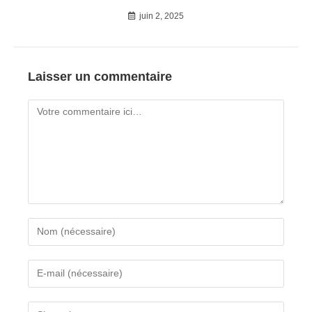
juin 2, 2025
Laisser un commentaire
Comment
Enter
your
name
Enter
or
your
username
email
Enter