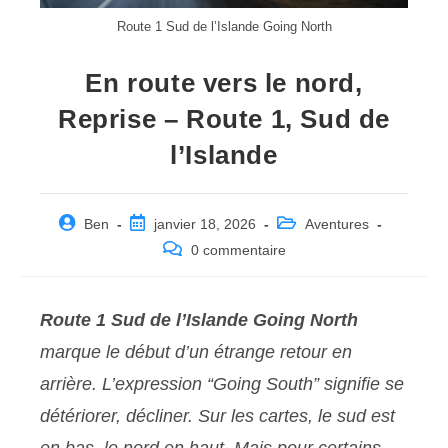
Route 1 Sud de l’Islande Going North
En route vers le nord,
Reprise – Route 1, Sud de
l’Islande
Post
Post
Post
Ben
janvier 18, 2026
Aventures
author:
published:
category:
Post
0 commentaire
comments:
Route 1 Sud de l’Islande Going North
marque le début d’un étrange retour en
arrière. L’expression “Going South” signifie se
détériorer, décliner. Sur les cartes, le sud est
en bas, le nord en haut. Mais pour certains