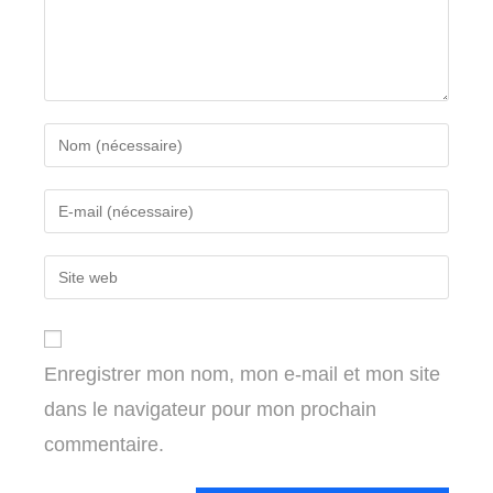
Enter
your
name
Enter
or
your
username
email
Enter
to
address
your
comment
to
website
comment
URL
Enregistrer mon nom, mon e-mail et mon site
(optional)
dans le navigateur pour mon prochain
commentaire.