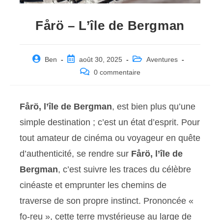
Fårö – L’île de Bergman
Post
Post
Post
Ben
août 30, 2025
Aventures
author:
published:
category:
Post
0 commentaire
comments:
Fårö, l’île de Bergman
, est bien plus qu’une
simple destination ; c’est un état d’esprit. Pour
tout amateur de cinéma ou voyageur en quête
d’authenticité, se rendre sur
Fårö, l’île de
Bergman
, c’est suivre les traces du célèbre
cinéaste et emprunter les chemins de
traverse de son propre instinct. Prononcée «
fo-reu », cette terre mystérieuse au large de