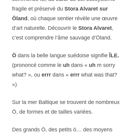
fragile et préservé du
Stora Alvaret sur
Öland
, où chaque sentier révèle une œuvre
d’art naturelle. Découvrir le
Stora Alvaret
,
c’est comprendre l’âme sauvage d’Öland.
Ö
dans la belle langue suédoise signifie
ÎLE.
(prononcé comme le
uh
dans «
uh
m sorry
what? », ou
errr
dans «
errr
what was that?
»)
Sur la mer Baltique se trouvent de nombreux
Ö, de formes et de tailles variées.
Des grands Ö, des petits ö… des moyens