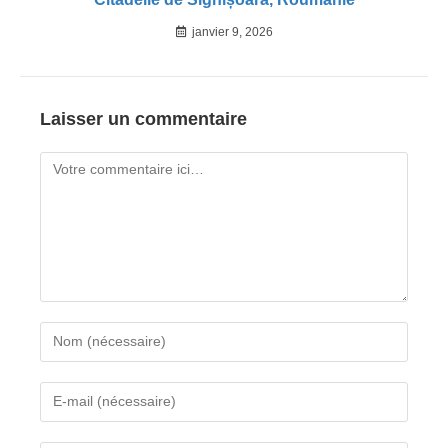
janvier 9, 2026
Laisser un commentaire
Comment
Enter
your
name
Enter
or
your
username
email