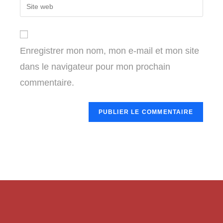
Enter
to
address
your
comment
to
website
comment
URL
Enregistrer mon nom, mon e-mail et mon site
(optional)
dans le navigateur pour mon prochain
commentaire.