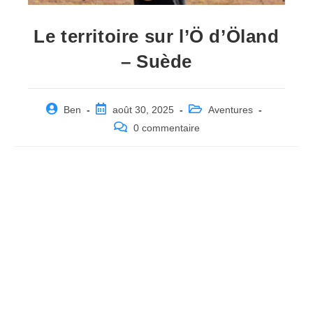
Le territoire sur l’Ö d’Öland
– Suède
Post
Post
Post
Ben
août 30, 2025
Aventures
author:
published:
category:
Post
0 commentaire
comments: