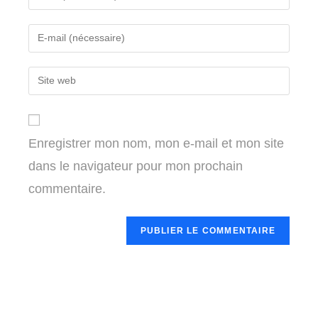
your
name
Enter
or
your
username
email
Enter
to
address
your
comment
to
website
comment
URL
Enregistrer mon nom, mon e-mail et mon site
(optional)
dans le navigateur pour mon prochain
commentaire.