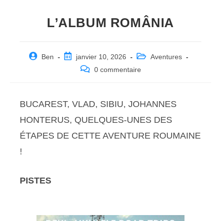
L’ALBUM ROMÂNIA
Post
Post
Post
Ben
janvier 10, 2026
Aventures
author:
published:
category:
Post
0 commentaire
comments:
BUCAREST, VLAD, SIBIU, JOHANNES
HONTERUS, QUELQUES-UNES DES
ÉTAPES DE CETTE AVENTURE ROUMAINE
!
PISTES