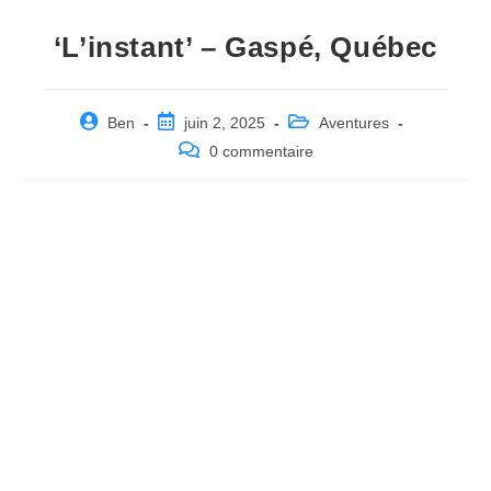
‘L’instant’ – Gaspé, Québec
Post
Post
Post
Ben
juin 2, 2025
Aventures
author:
published:
category:
Post
0 commentaire
comments: