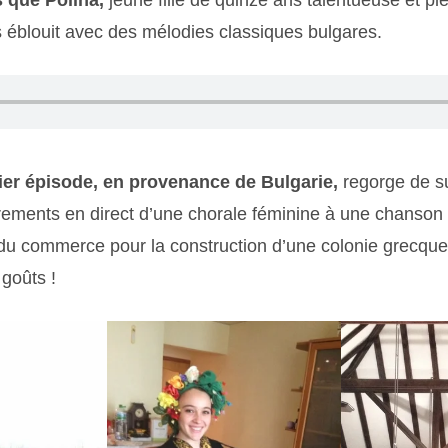
is que
Polina,
jeune fille de quinze ans talentueuse et pl
 éblouit avec des mélodies classiques bulgares.
ier épisode, en provenance de Bulgarie,
regorge de su
rements en direct d’une chorale féminine à une chanson
du commerce pour la construction d’une colonie grecque, 
 goûts !