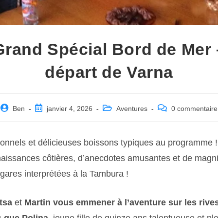
Grand Spécial Bord de Mer 
départ de Varna
Post
Post
Post
Post
Ben
janvier 4, 2026
Aventures
0 commentaire
author:
published:
category:
comments:
tionnels et délicieuses boissons typiques au programme
aissances côtières, d’anecdotes amusantes et de magni
gares interprétées à la Tambura !
tsa
et
Martin vous emmener à l’aventure sur les rive