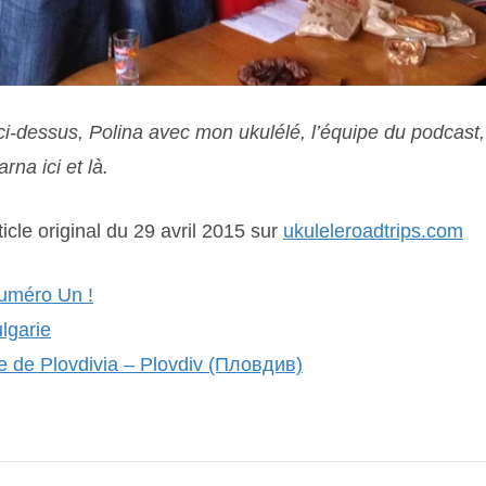
ci-dessus, Polina avec mon ukulélé, l’équipe du podcast,
rna ici et là.
rticle original du 29 avril 2015 sur
ukuleleroadtrips.com
uméro Un !
lgarie
 de Plovdivia – Plovdiv (Пловдив)