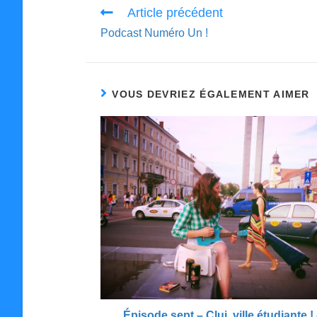
Read
Article précédent
more
Podcast Numéro Un !
articles
VOUS DEVRIEZ ÉGALEMENT AIMER
Épisode sept – Cluj, ville étudiante !