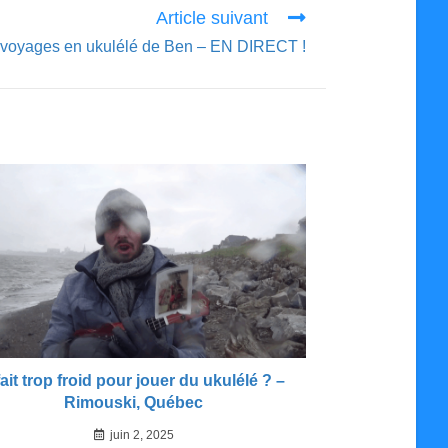
Article suivant
 voyages en ukulélé de Ben – EN DIRECT !
 fait trop froid pour jouer du ukulélé ? –
Rimouski, Québec
juin 2, 2025