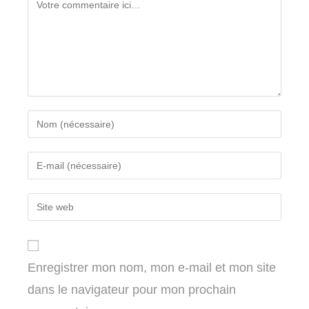
Comment
Enter
your
name
Enter
or
your
username
email
Enter
to
address
your
comment
to
website
comment
URL
Enregistrer mon nom, mon e-mail et mon site
(optional)
dans le navigateur pour mon prochain