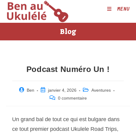
Skip
MENU
to
content
Blog
Podcast Numéro Un !
Post
Post
Post
Ben
janvier 4, 2026
Aventures
author:
published:
category:
Post
0 commentaire
comments:
Un grand bal de tout ce qui est bulgare dans
ce tout premier podcast Ukulele Road Trips,