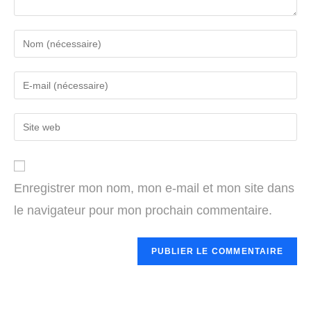
Enter
your
name
Enter
or
your
username
email
Enter
to
address
your
comment
to
website
comment
URL
Enregistrer mon nom, mon e-mail et mon site dans
(optional)
le navigateur pour mon prochain commentaire.