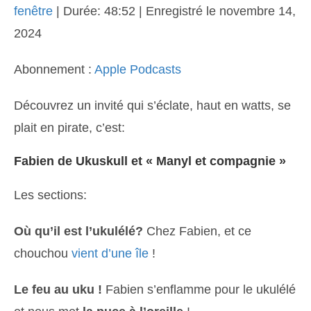
SHARE
Apple Podcasts
fenêtre
|
Durée: 48:52
|
Enregistré le novembre 14,
RSS FEED
2024
LINK
EMBED
Abonnement :
Apple Podcasts
Découvrez un invité qui s’éclate, haut en watts, se
plait en pirate, c’est:
Fabien
de
Ukuskull et
«
Manyl et compagnie »
Les sections:
Où qu’il est l’ukulélé?
Chez Fabien, et ce
chouchou
vient d’une île
!
Le feu au uku !
Fabien s’enflamme pour le ukulélé