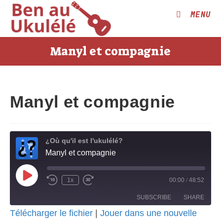
Skip
MENU
to
content
Manyl et compagnie
Manyl et compagnie
¿Où qu'il est l'ukulélé?
Manyl et compagnie
Play
1x
00:00
/
48:52
Rewind
Fast
Episode
10
Forward
Seconds
30
SUBSCRIBE
SHARE
seconds
Télécharger le fichier
|
Jouer dans une nouvelle