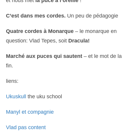
et nous met
la puce à l’oreille
!
C’est dans mes cordes.
Un peu de pédagogie
Quatre cordes à Monarque
– le monarque en
question: Vlad Tepes, soit
Dracula!
Marché aux puces qui sautent
– et le mot de la
fin.
liens:
Ukuskull
the uku school
Manyl et compagnie
Vlad pas content