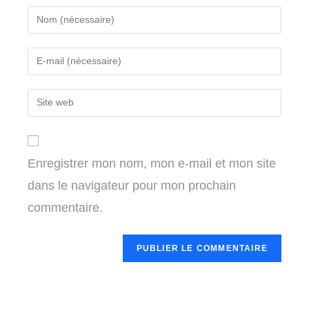
Enter
your
name
Enter
or
your
username
email
Enter
to
address
your
comment
to
website
comment
URL
Enregistrer mon nom, mon e-mail et mon site
(optional)
dans le navigateur pour mon prochain
commentaire.