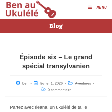
Skip
MENU
to
content
Blog
Épisode six – Le grand
spécial transylvanien
Post
Post
Post
Ben
février 1, 2026
Aventures
author:
published:
category:
Post
0 commentaire
comments:
Partez avec Ileana, un ukulélé de taille